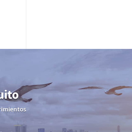
uito
rimientos