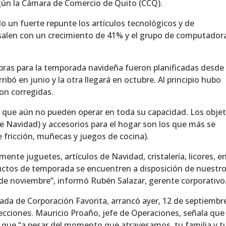
gún la Cámara de Comercio de Quito (CCQ).
o un fuerte repunte los artículos tecnológicos y de
salen con un crecimiento de 41% y el grupo de computador
ras para la temporada navideña fueron planificadas desde 
ibó en junio y la otra llegará en octubre. Al principio hubo
on corregidas.
, que aún no pueden operar en toda su capacidad. Los obje
de Navidad) y accesorios para el hogar son los que más se
 fricción, muñecas y juegos de cocina).
ente juguetes, artículos de Navidad, cristalería, licores, e
uctos de temporada se encuentren a disposición de nuestr
 de noviembre”, informó Rubén Salazar, gerente corporativo
zada de Corporación Favorita, arrancó ayer, 12 de septiembr
ecciones. Mauricio Proaño, jefe de Operaciones, señala que 
que “a pesar del momento que atravesamos, tu familia y t