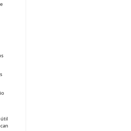
se
os
es
io
l
útil
acan