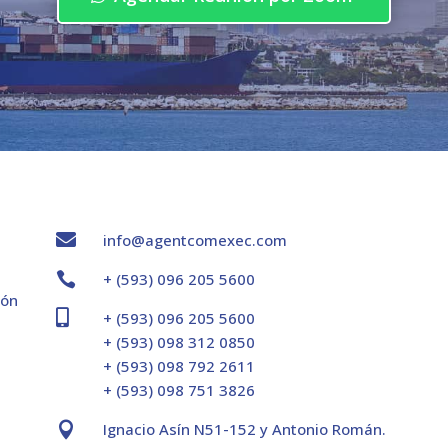

info@agentcomexec.com

+ (593) 096 205 5600
ión

+ (593) 096 205 5600
+ (593) 098 312 0850
+ (593) 098 792 2611
+ (593) 098 751 3826

Ignacio Asín N51-152 y Antonio Román.