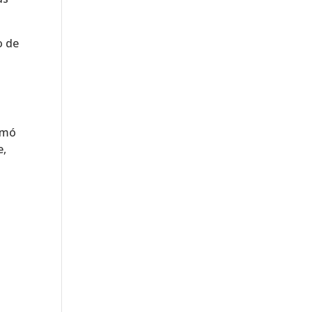
o de
tomó
e,