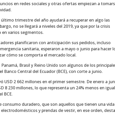
uncios en redes sociales y otras ofertas empiezan a tomar
vidad.
último trimestre del año ayudará a recuperar en algo las
rgo, no se llegará a niveles del 2019, ya que por la crisis
 en varios segmentos.
tadores planificaron con anticipación sus pedidos, incluso
 emergencia sanitaria, esperaron a mayo o junio para hacer l
lizar cómo se comporta el mercado local.
 Panamá, Brasil y Reino Unido son algunos de los principal
el Banco Central del Ecuador (BCE), con corte a junio.
 USD 2 662 millones en el primer semestre. De enero a jun
USD 8 230 millones, lo que representa un 24% menos en igua
el BCE.
e consumo duradero, que son aquellos que tienen una vida 
, electrodomésticos y prendas de vestir, en ese orden, dest