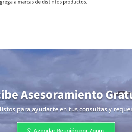
grega a marcas de distintos productos.
ibe Asesoramiento Grat
listos para ayudarte en tus consultas y reque
Agendar Reunión por Zoom