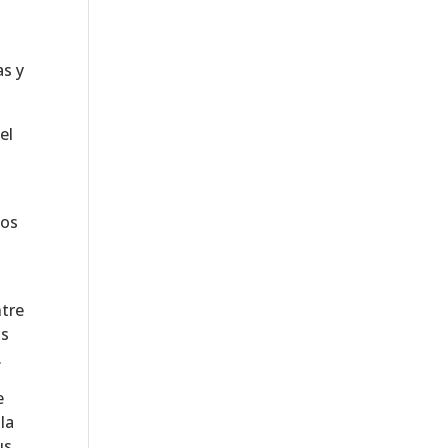
as y
el
tos
ntre
os
.
e
la
us