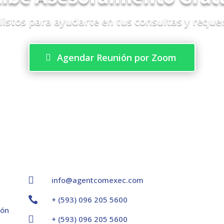
listos para ayudarte en tus consultas y reque
Agendar Reunión por Zoom

info@agentcomexec.com

+ (593) 096 205 5600
ión

+ (593) 096 205 5600