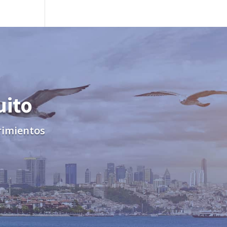
uito
rimientos