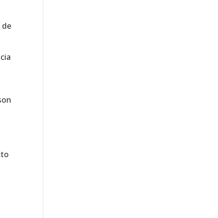
d de
cia
 son
cto