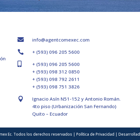

info@agentcomexec.com

+ (593) 096 205 5600
ión

+ (593) 096 205 5600
+ (593) 098 312 0850
+ (593) 098 792 2611
+ (593) 098 751 3826

Ignacio Asín N51-152 y Antonio Román.
4to piso (Urbanización San Fernando)
Quito – Ecuador
mex Ec. Todos los derechos reservados |
Política de Privacidad
| Desarrolla