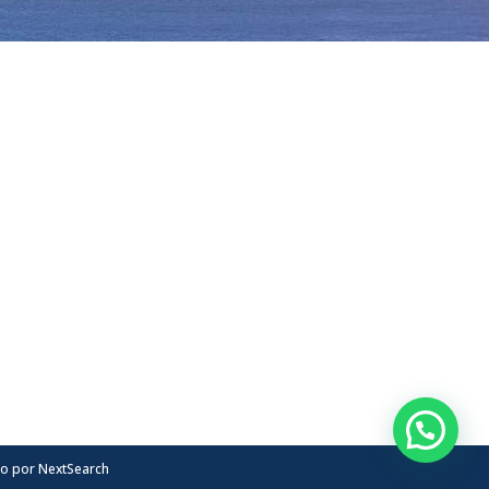
1
do por
NextSearch