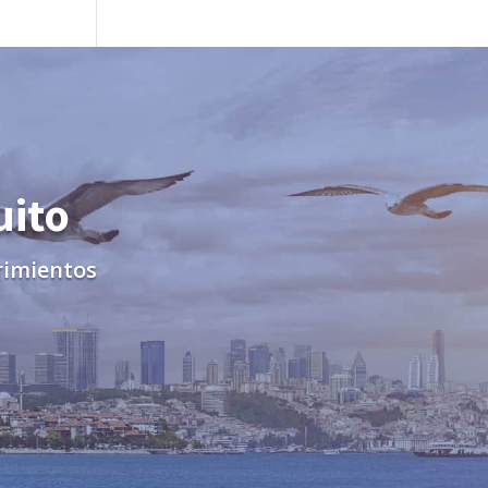
uito
rimientos