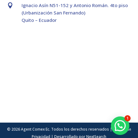

Ignacio Asín N51-152 y Antonio Román. 4to piso
(Urbanización San Fernando)
Quito – Ecuador
1
© 2026 Agent Comex Ec. Todos los derechos reservados |
Política de
Privacidad
| Desarrollado por
NextSearch