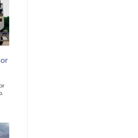
dor
ir
o.