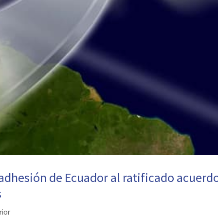
adhesión de Ecuador al ratificado acuerd
s
rior