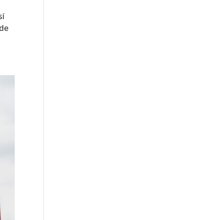
sí
 de