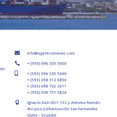

info@agentcomexec.com

+ (593) 096 205 5600
ión

+ (593) 096 205 5600
+ (593) 098 312 0850
+ (593) 098 792 2611
+ (593) 098 751 3826

Ignacio Asín N51-152 y Antonio Román.
4to piso (Urbanización San Fernando)
Quito – Ecuador