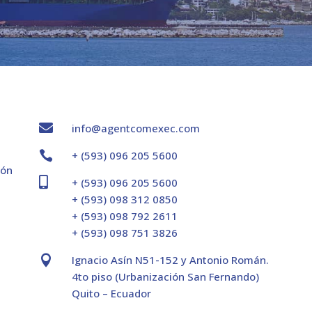

info@agentcomexec.com

+ (593) 096 205 5600
ión

+ (593) 096 205 5600
+ (593) 098 312 0850
+ (593) 098 792 2611
+ (593) 098 751 3826

Ignacio Asín N51-152 y Antonio Román.
4to piso (Urbanización San Fernando)
Quito – Ecuador