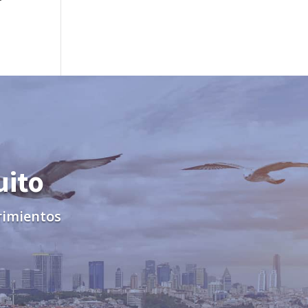
uito
rimientos